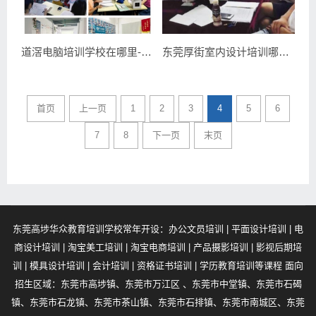
道滘电脑培训学校在哪里-华众教育
东莞厚街室内设计培训哪家靠谱-华众教育
首页
上一页
1
2
3
4
5
6
7
8
下一页
末页
东莞高埗华众教育培训学校常年开设：办公文员培训 | 平面设计培训 | 电
商设计培训 | 淘宝美工培训 | 淘宝电商培训 | 产品摄影培训 | 影视后期培
训 | 模具设计培训 | 会计培训 | 资格证书培训 | 学历教育培训等课程 面向
招生区域：东莞市高埗镇、东莞市万江区 、东莞市中堂镇、东莞市石碣
镇、东莞市石龙镇、东莞市茶山镇、东莞市石排镇、东莞市南城区、东莞