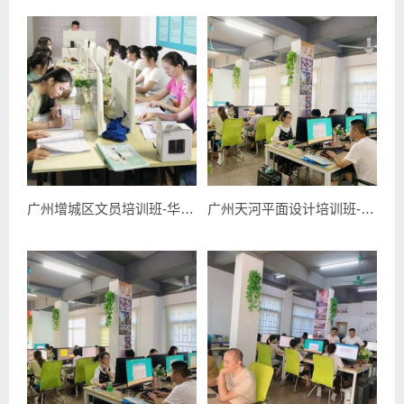
广州增城区文员培训班-华众教育
广州天河平面设计培训班-华众教育