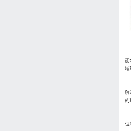
能
域
解
的
试