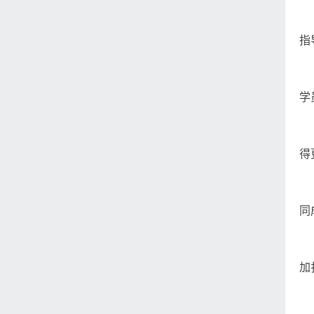
指
学
得
同
加