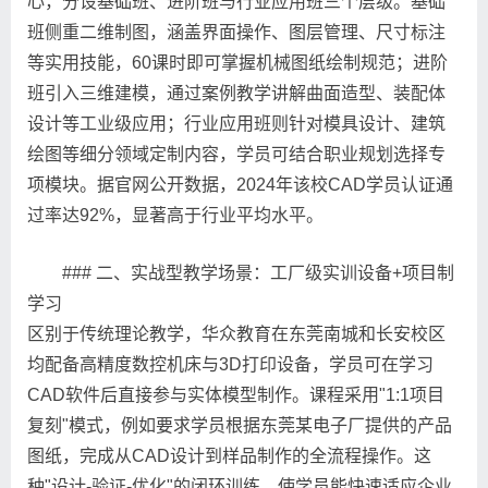
心，分设基础班、进阶班与行业应用班三个层级。基础
班侧重二维制图，涵盖界面操作、图层管理、尺寸标注
等实用技能，60课时即可掌握机械图纸绘制规范；进阶
班引入三维建模，通过案例教学讲解曲面造型、装配体
设计等工业级应用；行业应用班则针对模具设计、建筑
绘图等细分领域定制内容，学员可结合职业规划选择专
项模块。据官网公开数据，2024年该校CAD学员认证通
过率达92%，显著高于行业平均水平。
### 二、实战型教学场景：工厂级实训设备+项目制
学习
区别于传统理论教学，华众教育在东莞南城和长安校区
均配备高精度数控机床与3D打印设备，学员可在学习
CAD软件后直接参与实体模型制作。课程采用"1:1项目
复刻"模式，例如要求学员根据东莞某电子厂提供的产品
图纸，完成从CAD设计到样品制作的全流程操作。这
种"设计-验证-优化"的闭环训练，使学员能快速适应企业