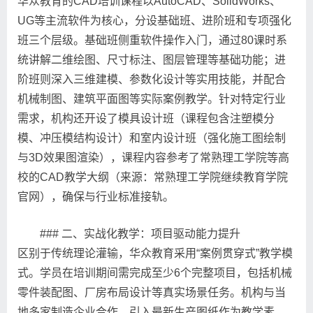
华众教育的CAD培训课程以AutoCAD、SolidWorks、
UG等主流软件为核心，分设基础班、进阶班和专项强化
班三个层级。基础班侧重软件操作入门，通过80课时系
统讲解二维绘图、尺寸标注、图层管理等基础功能；进
阶班则深入三维建模、参数化设计等实用技能，并配合
机械制图、建筑平面图等实际案例教学。针对特定行业
需求，机构还开设了模具设计班（课程包含注塑模分
模、冲压模结构设计）和室内设计班（强化施工图绘制
与3D效果图渲染），课程内容参考了常熟理工学院等高
校的CAD教学大纲（来源：常熟理工学院继续教育学院
官网），确保与行业标准接轨。
### 二、实战化教学：项目驱动能力提升
区别于传统理论灌输，华众教育采用“案例贯穿式”教学模
式。学员在培训期间需完成至少6个完整项目，包括机械
零件装配图、厂房布局设计等真实场景任务。机构与当
地多家制造企业合作，引入最新生产图纸作为教学素