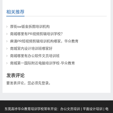
相关推荐
厚街sw钣金拆图培训机构
南城哪里有PR视频剪辑培训学校？
麻涌PR短视频剪辑培训机构哪家，华众教育
南城室内设计培训班哪家好
南城哪里有办公软件文员培训班
南城第一国际附近电脑培训学校-华众教育
发表评论
要发表评论，您必须先
登录
。
东莞高埗华众教育培训学校常年开设：办公文员培训 | 平面设计培训 | 电