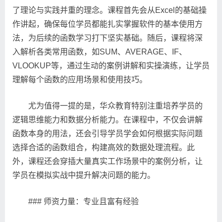
了理论与实践并重的理念。课程首先会从Excel的基础操
作讲起，确保每位学员都能扎实掌握软件的基本使用方
法，为后续的函数学习打下坚实基础。随后，课程将深
入解析各类常用函数，如SUM、AVERAGE、IF、
VLOOKUP等，通过生动的案例讲解和实操演练，让学员
理解每个函数的应用场景和使用技巧。
尤为值得一提的是，华众教育特别注重培养学员的
逻辑思维能力和数据分析能力。在课程中，不仅会讲解
函数本身的用法，还会引导学员学会如何根据实际问题
选择合适的函数组合，构建高效的数据处理流程。此
外，课程还会穿插大量真实工作场景中的案例分析，让
学员在模拟实战中提升解决问题的能力。
### 师资力量：专业且富有经验