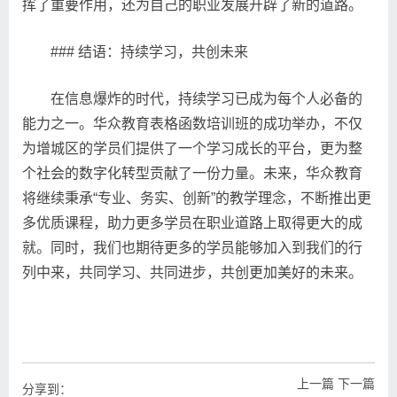
挥了重要作用，还为自己的职业发展开辟了新的道路。
### 结语：持续学习，共创未来
在信息爆炸的时代，持续学习已成为每个人必备的
能力之一。华众教育表格函数培训班的成功举办，不仅
为增城区的学员们提供了一个学习成长的平台，更为整
个社会的数字化转型贡献了一份力量。未来，华众教育
将继续秉承“专业、务实、创新”的教学理念，不断推出更
多优质课程，助力更多学员在职业道路上取得更大的成
就。同时，我们也期待更多的学员能够加入到我们的行
列中来，共同学习、共同进步，共创更加美好的未来。
上一篇
下一篇
分享到：