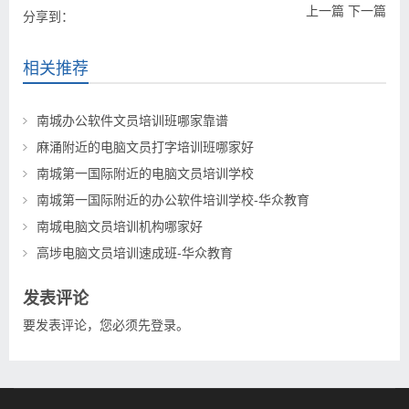
上一篇
下一篇
分享到：
相关推荐
南城办公软件文员培训班哪家靠谱
麻涌附近的电脑文员打字培训班哪家好
南城第一国际附近的电脑文员培训学校
南城第一国际附近的办公软件培训学校-华众教育
南城电脑文员培训机构哪家好
高埗电脑文员培训速成班-华众教育
发表评论
要发表评论，您必须先
登录
。