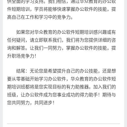
供全面的学习支持。我们相信，通过华众教育的办公软
件短期培训，学员将能够快速掌握办公软件的技能，提
高自己在工作和学习中的竞争力。
如果您对华众教育的办公软件短期培训感兴趣或有
任何疑问，请立即联系我们，我们将为您提供详细的咨
询和解答。让我们一同努力，掌握办公软件的技能，提
升职场竞争力！
结尾：无论您是希望提升自己的办公技能，还是想
要从零基础开始学习办公软件，华众教育的办公软件短
期培训班都将是您实现目标的有力助推器。加入我们的
班级，让办公软件成为您事业成功的得力助手！期待与
您共同努力，共同进步！