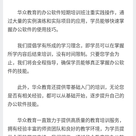
华众教育的办公软件短期培训班注重实践操作，通
过大量的实例演练和实际项目的应用，学员能够快速掌
握办公软件的使用技巧。
我们提倡学有所成的学习理念，即学员可以在掌握
所学内容后结束培训，没有时间限制。只要您学会为
止，我们将会全程指导，确保学员能够真正掌握办公软
件的技能。
此外，华众教育还提供零基础入门的培训，无论您
是否有相关经验，都可以从基础开始，逐步提升自己的
办公软件技能。
华众教育一直致力于提供高质量的教育培训服务，
拥有经验丰富的师资团队和良好的教学环境，为学员提