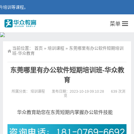
欢迎您访问东莞市华众淘宝电商设计培训机构官网，学校常
菜单
当前位置：
首页
»
培训课程
»
东莞哪里有办公软件短期培训
班-华众教育
东莞哪里有办公软件短期培训班-华众教
育
所属分类：
培训课程
发布日期：2023-10-19 09:10:28
639 次浏
览
华众教育助您在东莞短期内掌握办公软件技能